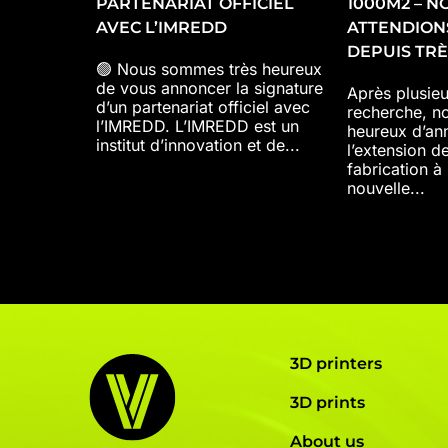
PARTENARIAT OFFICIEL
1000M2 – N
AVEC L’IMREDD
ATTENDION
DEPUIS TR
🟢 Nous sommes très heureux
de vous annoncer la signature
Après plusie
d’un partenariat officiel avec
recherche, n
l’IMREDD. L’IMREDD est un
heureux d’an
institut d’innovation et de...
l’extension d
fabrication à
nouvelle...
3D printers
3D prints
About us