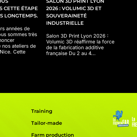
OUS
SALON 3D PRINT LYON
S CETTE ÉTAPE
2026 : VOLUMIC 3D ET
ÈS LONGTEMPS.
SOUVERAINETÉ
INDUSTRIELLE
urs années de
ous sommes très
Salon 3D Print Lyon 2026 :
noncer
Volumic 3D réaffirme la force
e nos ateliers de
de la fabrication additive
 Nice. Cette
française Du 2 au 4...
Training
Tailor-made
Farm production