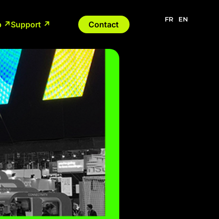
FR
EN
p ↗
Support ↗
Contact