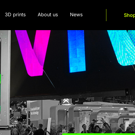
3D prints
About us
News
Sho