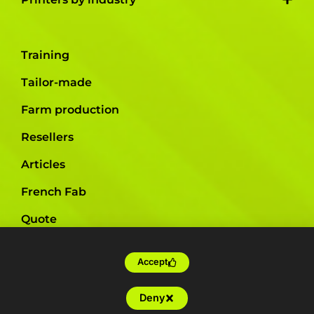
Training
Tailor-made
Farm production
Resellers
Articles
French Fab
Quote
Shop
Accept
Support
Deny