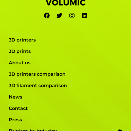
3D printers
3D prints
About us
3D printers comparison
3D filament comparison
News
Contact
Press
Printers by industry