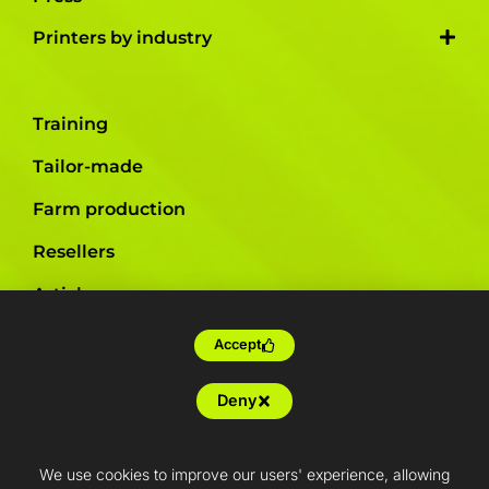
Printers by industry
Training
Tailor-made
Farm production
Resellers
Articles
French Fab
Accept
Quote
Deny
Shop
Support
We use cookies to improve our users' experience, allowing