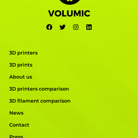
3D printers
3D prints
About us
3D printers comparison
3D filament comparison
News
Contact
Press