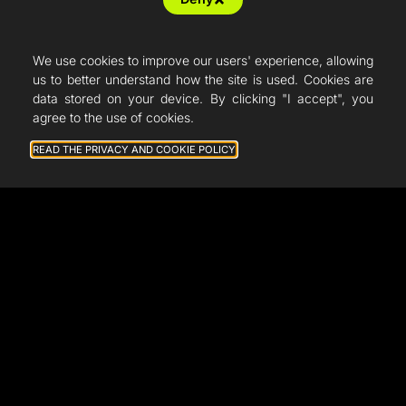
Training
Tailor-made
We use cookies to improve our users' experience, allowing
Farm production
us to better understand how the site is used. Cookies are
data stored on your device. By clicking "I accept", you
Resellers
agree to the use of cookies.
Articles
READ THE PRIVACY AND COOKIE POLICY
French Fab
Quote
Shop
Support