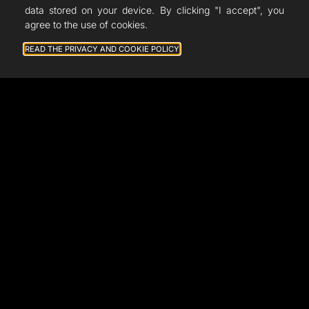
data stored on your device. By clicking "I accept", you
agree to the use of cookies.
READ THE PRIVACY AND COOKIE POLICY
General terms and conditions of sale
Legal notice
Privacy Policy
Volumic 3D
- Nov/2022 -
07/08/2026 © All rights Reserved. GEMEA Interactive