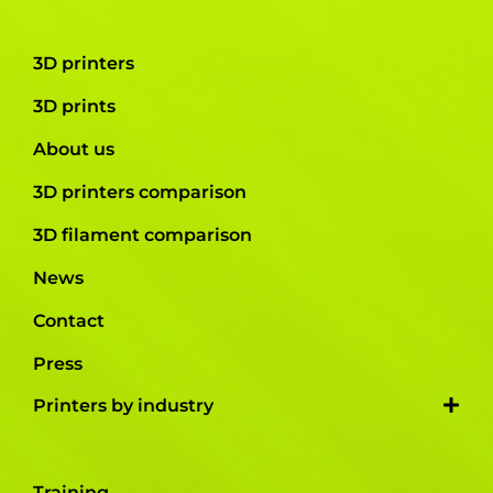
3D printers
3D prints
About us
3D printers comparison
3D filament comparison
News
Contact
Press
Printers by industry
Training