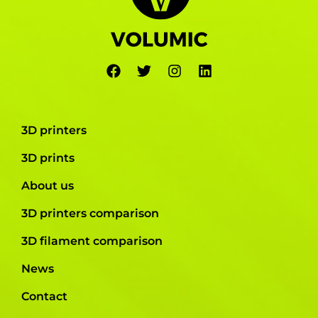
3D printers
3D prints
About us
3D printers comparison
3D filament comparison
News
Contact