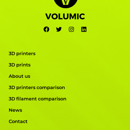
3D printers
3D prints
About us
3D printers comparison
3D filament comparison
News
Contact