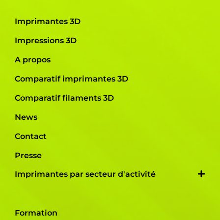
Imprimantes 3D
Impressions 3D
A propos
Comparatif imprimantes 3D
Comparatif filaments 3D
News
Contact
Presse
Imprimantes par secteur d'activité
Formation