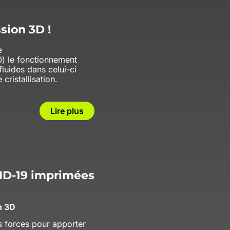
ssion 3D !
e
00) le fonctionnement
fluides dans celui-ci
cristallisation.
Lire plus
VID-19 imprimées
n 3D
s forces pour apporter