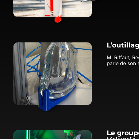
L’outilla
M. Riffaut, R
parle de son 
Le group