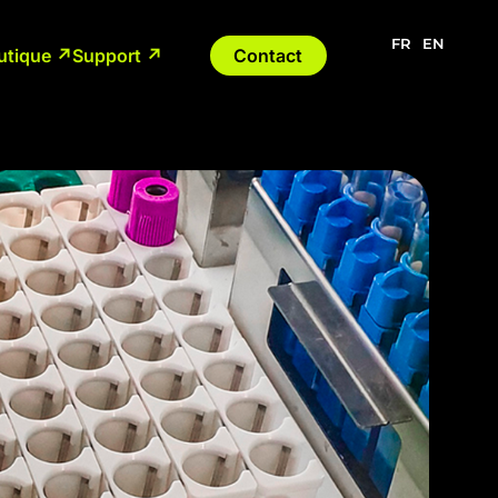
FR
EN
utique ↗
Support ↗
Contact