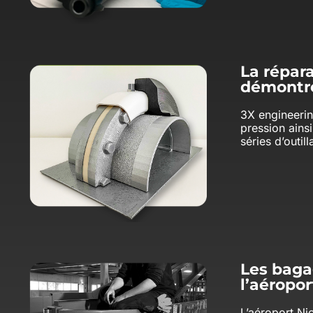
La répara
démontré
3X engineerin
pression ains
séries d’outil
Les baga
l’aéropor
L’aéroport Ni