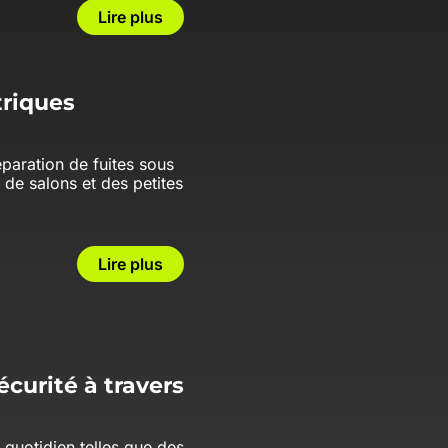
Lire plus
triques
éparation de fuites sous
 de salons et des petites
Lire plus
curité à travers
 quotidien telles que des