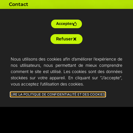
Contact
Presse
Accepter
Imprimantes par secteur d'activité
Refuser
Formation
Nous utilisons des cookies afin d’améliorer l’expérience de
Sur-mesure
nos utilisateurs, nous permettant de mieux comprendre
comment le site est utilisé. Les cookies sont des données
Production en ferme
stockées sur votre appareil. En cliquant sur ”J’accepte”,
vous acceptez l’utilisation des cookies.
Revendeurs
LIRE LA POLITIQUE DE CONFIDENTIALITÉ ET DES COOKIES
Articles
French Fab
Devis
Shop