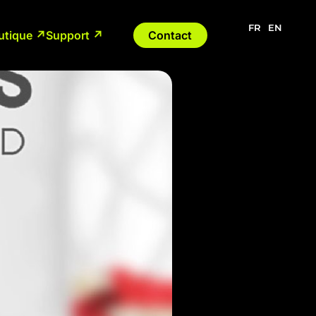
FR
EN
utique ↗
Support ↗
Contact