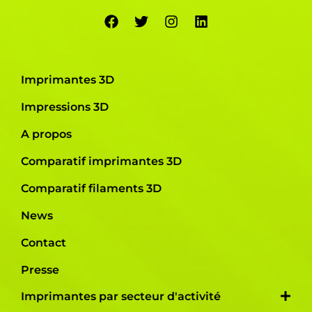
Imprimantes 3D
Impressions 3D
A propos
Comparatif imprimantes 3D
Comparatif filaments 3D
News
Contact
Presse
Imprimantes par secteur d'activité