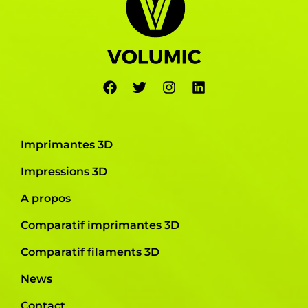
Imprimantes 3D
Impressions 3D
A propos
Comparatif imprimantes 3D
Comparatif filaments 3D
News
Contact