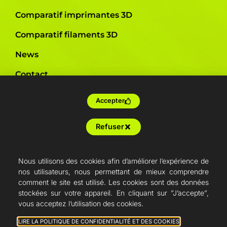
Comparatif imprimantes 3D
Comparatif filaments 3D
News
Contact
Presse
Accepter
Imprimantes par secteur d'activité
Refuser
Formation
Nous utilisons des cookies afin d’améliorer l’expérience de
nos utilisateurs, nous permettant de mieux comprendre
Sur-mesure
comment le site est utilisé. Les cookies sont des données
Production en ferme
stockées sur votre appareil. En cliquant sur ”J’accepte”,
vous acceptez l’utilisation des cookies.
Revendeurs
LIRE LA POLITIQUE DE CONFIDENTIALITÉ ET DES COOKIES