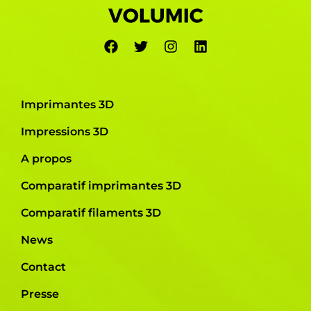
Imprimantes 3D
Impressions 3D
A propos
Comparatif imprimantes 3D
Comparatif filaments 3D
News
Contact
Presse