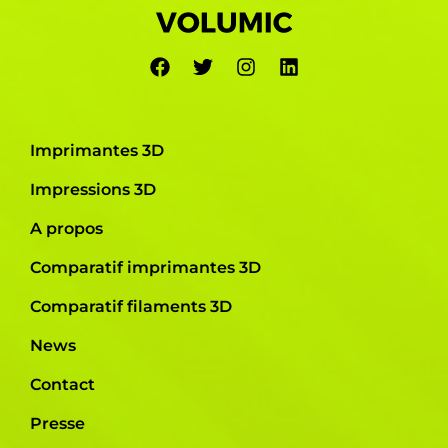
Imprimantes 3D
Impressions 3D
A propos
Comparatif imprimantes 3D
Comparatif filaments 3D
News
Contact
Presse