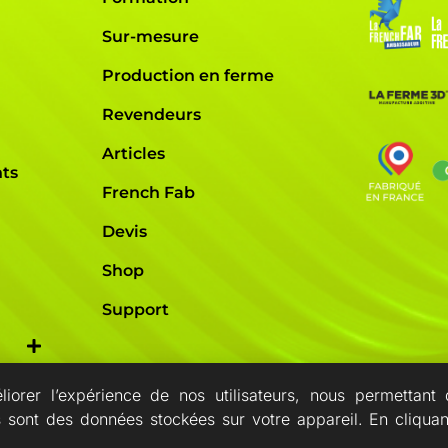
Sur-mesure
Production en ferme
Revendeurs
Articles
nts
French Fab
Devis
Shop
Support
éliorer l’expérience de nos utilisateurs, nous permetta
s sont des données stockées sur votre appareil. En cliquan
les de vente
Mention légale
Politique de confidentialité