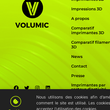
Impressions 3D
A propos
Comparatif
imprimantes 3D
Comparatif filame
3D
News
Contact
Presse
Imprimantes par
secteur d'activité
Nous utilisons des cookies afin d’am
comment le site est utilisé. Les cookie
Conditions généra
acceptez l’utilisation des cookies.