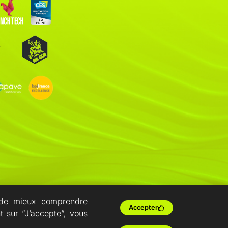
nt de mieux comprendre
Accepter
t sur ”J’accepte”, vous