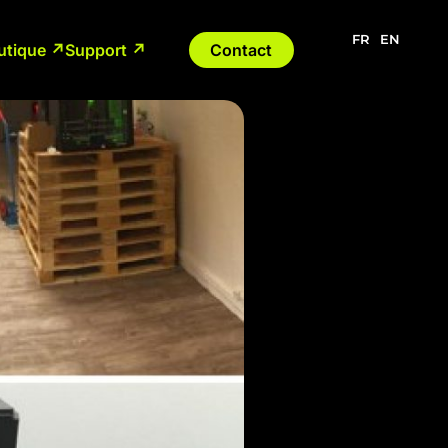
FR
EN
utique ↗
Support ↗
Contact