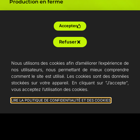
Production en ferme
Revendeurs
Articles
Accepter
French Fab
Refuser
Devis
Shop
Nous utilisons des cookies afin d’améliorer l’expérience de
nos utilisateurs, nous permettant de mieux comprendre
Support
comment le site est utilisé. Les cookies sont des données
stockées sur votre appareil. En cliquant sur ”J’accepte”,
vous acceptez l’utilisation des cookies.
LIRE LA POLITIQUE DE CONFIDENTIALITÉ ET DES COOKIES