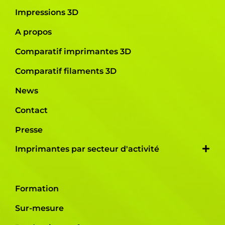
Impressions 3D
A propos
Comparatif imprimantes 3D
Comparatif filaments 3D
News
Contact
Presse
Imprimantes par secteur d'activité
Formation
Sur-mesure